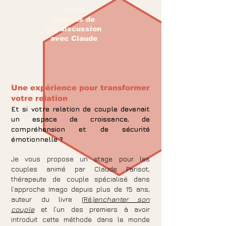
New!!
Extraits de
ma discussion
avec Claude
Une expérience pour transformer
votre relation
Et si votre relation de couple devenait
un espace de croissance
,
de
compréhension et de sécurité
émotionnelle ?
Je vous propose un stage pour les
couples animé par Claude Parisot,
thérapeute de couple spécialisé dans
l’approche Imago depuis plus de 15 ans,
auteur du livre
(Ré
)enchanter son
couple
et l’un des premiers à avoir
introduit cette méthode dans le monde