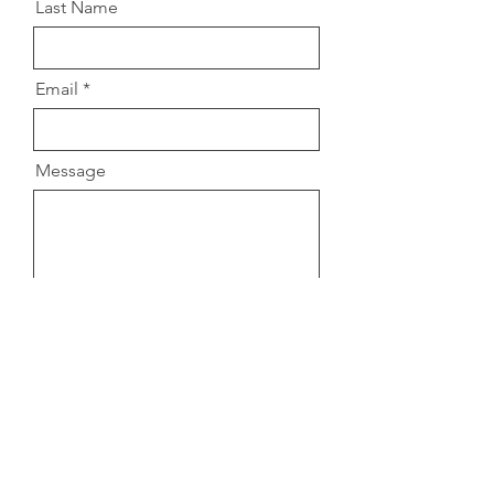
Last Name
Email
Message
Send
Par email
Vous pouvez également me