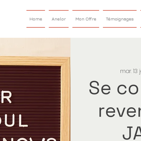
Home
Anelor
Mon Offre
Témoignages
mar. 13 
Se co
reven
J