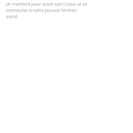
Un moment pour ouvrir son Coeur et se 
connecter à notre pouvoir féminin 
sacré.
Témoignage d’une participante
: “Un 
moment de partage et de bienveillance 
totalement unique.…
Afficher plus
Partager cet événement